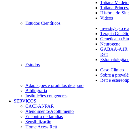
Tatiana Madeira
Tatiana Princes
História do Sín
Videos
Estudos Científicos
Investigação e 
Terapia Genéti
Genética na Sí
Neurogene
GABAA-A1R na
Rett
Estomatologia e
Estudos
Caso Clínico
Sobre a prevalê
Rett e estereot
Adaptações e produtos de apoio
Bibliografia
Instituições congéneres
SERVIÇOS
CACI-ANPAR
Atendimento/Acolhimento
Encontro de famílias
Sensibilização
Home Acess Rett