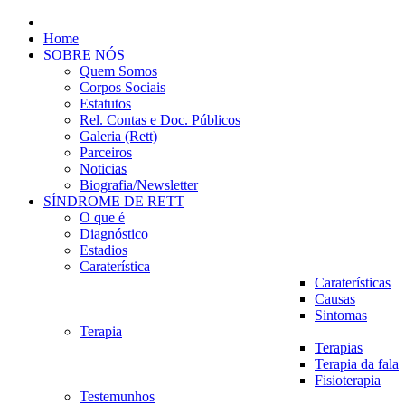
Home
SOBRE NÓS
Quem Somos
Corpos Sociais
Estatutos
Rel. Contas e Doc. Públicos
Galeria (Rett)
Parceiros
Noticias
Biografia/Newsletter
SÍNDROME DE RETT
O que é
Diagnóstico
Estadios
Caraterística
Caraterísticas
Causas
Sintomas
Terapia
Terapias
Terapia da fala
Fisioterapia
Testemunhos