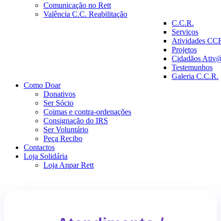
Comunicação no Rett
Valência C.C. Reabilitação
C.C.R.
Serviços
Atividades CC
Projetos
Cidadãos Ativ
Testemunhos
Galeria C.C.R.
Como Doar
Donativos
Ser Sócio
Coimas e contra-ordenações
Consignação do IRS
Ser Voluntário
Peça Recibo
Contactos
Loja Solidária
Loja Anpar Rett